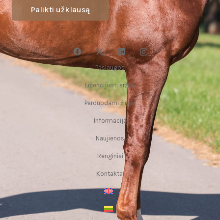
Palikti užklausą
Paslaugos
Licencijuoti eržilai
Parduodami žirgai
Informacija
Naujienos
Renginiai
Kontaktai