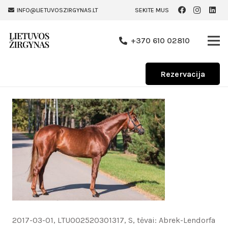
INFO@LIETUVOSZIRGYNAS.LT
SEKITE MUS
+370 610 02810
Rezervacija
2017-03-01, LTU002520301317, S, tėvai: Abrek-Lendorfa