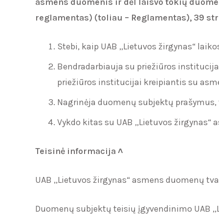
asmens duomenis ir dėl laisvo tokių duom
reglamentas) (toliau – Reglamentas),
39 str.
Stebi, kaip UAB ,,Lietuvos žirgynas“ lai
Bendradarbiauja su priežiūros institucij
priežiūros institucijai kreipiantis su 
Nagrinėja duomenų subjektų prašymus, t
Vykdo kitas su UAB ,,Lietuvos žirgynas“
Teisinė informacija ˄
UAB ,,Lietuvos žirgynas“ asmens duomenų tva
Duomenų subjektų teisių įgyvendinimo UAB ,,L