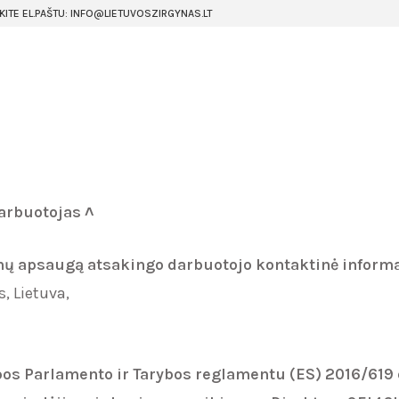
KITE EL.PAŠTU: INFO@LIETUVOSZIRGYNAS.LT
rbuotojas ˄
nų apsaugą atsakingo
darbuotojo kontaktinė informa
s, Lietuva,
pos Parlamento ir Tarybos reglamentu (ES) 2016/619