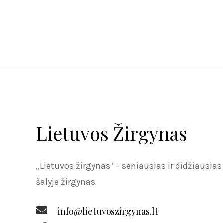
Lietuvos Žirgynas
„Lietuvos žirgynas“ – seniausias ir didžiausias
šalyje žirgynas
info@lietuvoszirgynas.lt