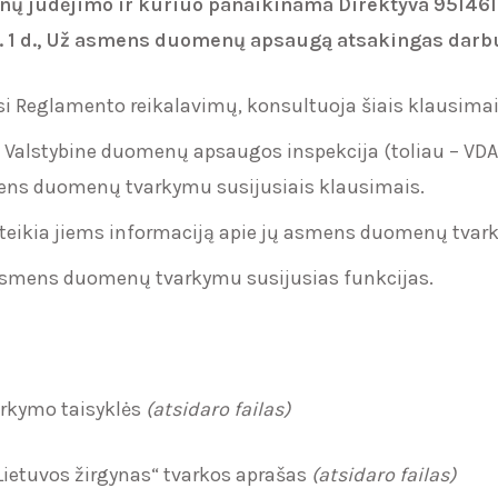
enų judėjimo ir kuriuo panaikinama Direktyva 95l4
 1 d.,
Už asmens duomenų apsaugą atsakingas darb
kosi Reglamento reikalavimų, konsultuoja šiais klausimai
a Valstybine duomenų apsaugos inspekcija (toliau – VDA
asmens duomenų tvarkymu susijusiais klausimais.
eikia jiems informaciją apie jų asmens duomenų tvarky
 asmens duomenų tvarkymu susijusias funkcijas.
rkymo taisyklės
(atsidaro failas)
ietuvos žirgynas“ tvarkos aprašas
(atsidaro failas)