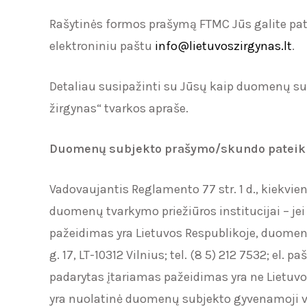
Rašytinės formos prašymą FTMC Jūs galite patei
elektroniniu paštu
info@lietuvoszirgynas.lt
.
Detaliau susipažinti su Jūsų kaip duomenų su
žirgynas“ tvarkos apraše.
Duomenų subjekto prašymo/skundo pateikim
Vadovaujantis Reglamento 77 str. 1 d., kiekvi
duomenų tvarkymo priežiūros institucijai – je
pažeidimas yra Lietuvos Respublikoje, duomenų 
g. 17, LT-10312 Vilnius; tel. (8 5) 212 7532; el. pa
padarytas įtariamas pažeidimas yra ne Lietuvos 
yra nuolatinė duomenų subjekto gyvenamoji viet