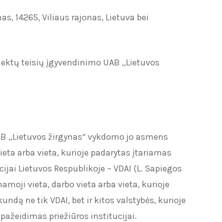
s, 14265, Viliaus rajonas, Lietuva bei
ektų teisių įgyvendinimo UAB ,,Lietuvos
UAB ,,Lietuvos žirgynas“ vykdomo jo asmens
eta arba vieta, kurioje padarytas įtariamas
ijai Lietuvos Respublikoje – VDAI (L. Sapiegos
moji vieta, darbo vieta arba vieta, kurioje
dą ne tik VDAI, bet ir kitos valstybės, kurioje
pažeidimas priežiūros institucijai.