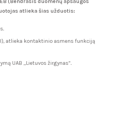
6lEB (Bendrasis duomenų apsaugos
uotojas
atlieka šias užduotis:
s.
I), atlieka kontaktinio asmens funkciją
mą UAB ,,Lietuvos žirgynas“.