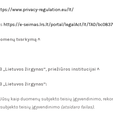
ttps://www.privacy-regulation.eu/lt/
as
https://e-seimas.lrs.lt/portal/legalAct/lt/TAD/bc0
duomenų tvarkymą
˄
 ,,Lietuvos žirgynas“
, priežiūros institucijai ˄
 ,,Lietuvos žirgynas“
:
dėl Jūsų kaip duomenų subjekto teisių įgyvendinimo, r
 subjekto teisių įgyvendinimo
(atsidaro failas)
.