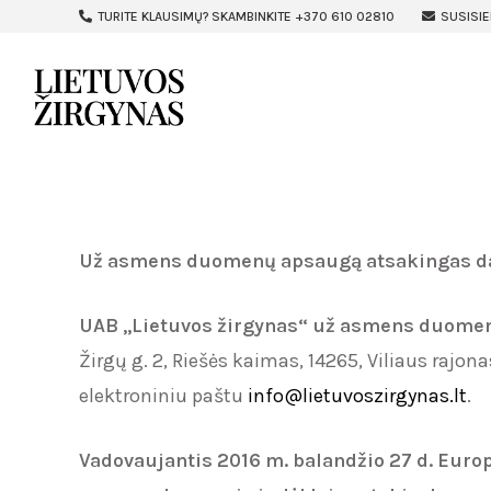
TURITE KLAUSIMŲ? SKAMBINKITE +370 610 02810
SUSISIE
Už asmens duomenų apsaugą atsakingas da
UAB ,,Lietuvos žirgynas“ už asmens duome
Žirgų g. 2, Riešės kaimas, 14265, Viliaus rajona
elektroniniu paštu
info@lietuvoszirgynas.lt
.
Vadovaujantis
2016 m. balandžio 27 d. Euro