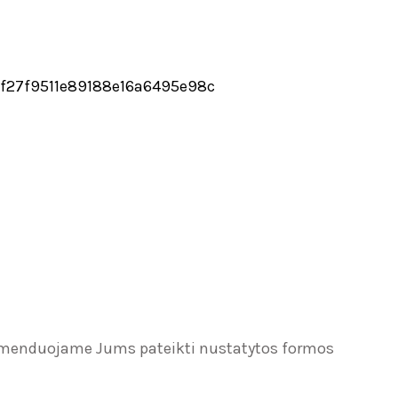
837f27f9511e89188e16a6495e98c
ekomenduojame Jums pateikti nustatytos formos