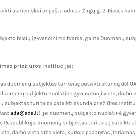
kti asmeniškai ar paštu adresu Žirgų g. 2, Riešės kaima
bjekto teisių įgyvendinimo tvarka, galite Duomenų subj
as priežiūros institucijai:
enas duomenų subjektas turi teisę pateikti skundą dėl 
i duomenų subjekto nuolatinė gyvenamoji vieta, darbo vi
subjektas turi teisę pateikti skundą priežiūros instituc
štas:
ada@ada.lt
); jei duomenų subjekto nuolatinė gyvena
Respublikoje, duomenų subjektas turi teisę pateikti skun
a, darbo vieta arba vieta, kurioje padarytas įtariamas 