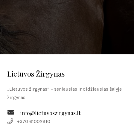
Lietuvos Žirgynas
„Lietuvos žirgynas“ – seniausias ir didžiausias šalyje
žirgynas
info@lietuvoszirgynas.lt
+370 61002810