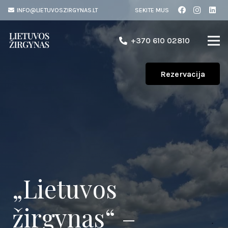
INFO@LIETUVOSZIRGYNAS.LT
SEKITE MUS
+370 610 02810
Rezervacija
„Lietuvos
žirgynas“ –