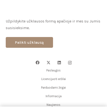
Turite klausimų? Klauskite!
Užpildykite užklausos formą apačioje ir mes su Jumis
susisieksime.
Palikti užklausą
Paslaugos
Licencijuoti eržilai
Parduodami žirgai
Informacija
Naujienos