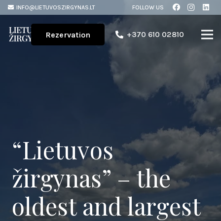
INFO@LIETUVOSZIRGYNAS.LT
FOLLOW US
+370 610 02810
Rezervation
“Lietuvos
žirgynas” – the
oldest and largest