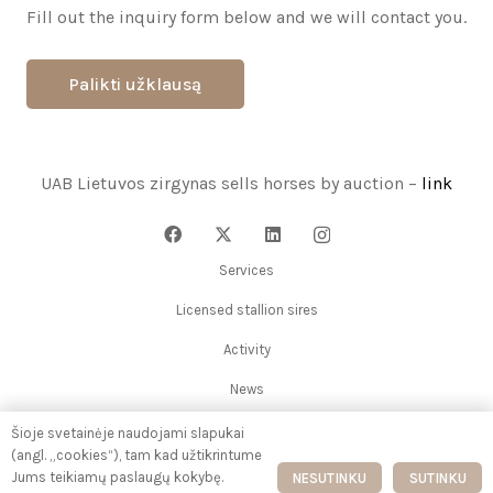
Fill out the inquiry form below and we will contact you.
Palikti užklausą
UAB Lietuvos zirgynas sells horses by auction –
link
Services
Licensed stallion sires
Activity
News
Events
Šioje svetainėje naudojami slapukai
(angl. „cookies“), tam kad užtikrintume
Contacts
Jums teikiamų paslaugų kokybę.
NESUTINKU
SUTINKU