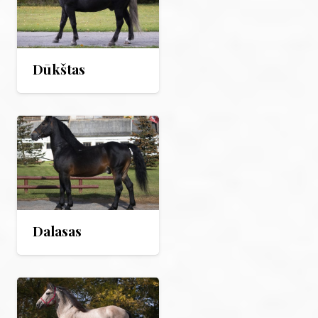
Dūkštas
Dalasas