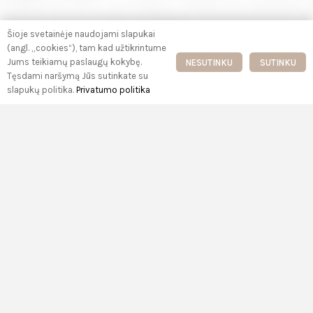
Šioje svetainėje naudojami slapukai
(angl. „cookies“), tam kad užtikrintume
Jums teikiamų paslaugų kokybę.
NESUTINKU
SUTINKU
Tęsdami naršymą Jūs sutinkate su
slapukų politika.
Privatumo politika
Lietuvos Žirgynas
“Lietuvos zirgynas” is the oldest and largest stud farm
in the country
info@lietuvoszirgynas.lt
+370 61002810
Do you have any questions?