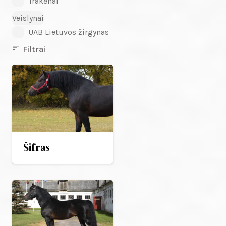
Trakėnai
Veislynai
UAB Lietuvos žirgynas
sort
Filtrai
Šifras